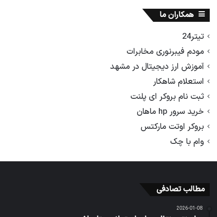
آموزش ارز دیجیتال در مشهد
استعلام شاهکار
ثبت نام بروکر ای پلنت
خرید سرور hp ماهان
بروکر اوتت مارکتس
وام با چک
مطالب تصادفی
2026-01-08
ساپینتو منتظر جواب استعلام ستاره اش
4 هفته پیش
گرانی نفت در خاورمیانه، قیمت طلا را ریخت
2025-09-01
یکطرفه شدن جاده چالوس و آزادراه تهران – شمال