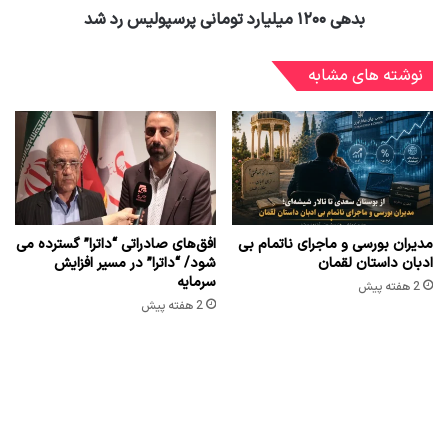
مدیران بورسی و ماجرای ناتمام بی
افق‌های صادراتی “داترا” گسترده می
ادبان داستان لقمان
شود/ “داترا” در مسیر افزایش
سرمایه
2 هفته پیش
2 هفته پیش
بازسازی نیروگاه‌های “بفجر”/
دولت‌ها وظیفه دارند منافع بلند
بازگشت ۲۱۰۰ مگاوات ظرفیت در ۱۸
مدت کشور را در نظر بگیرند
ماه آینده
2 هفته پیش
2 هفته پیش