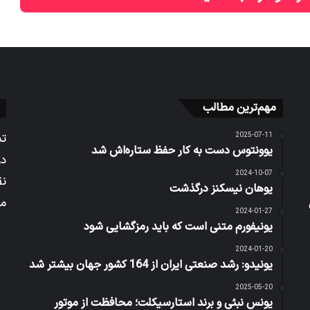
مهم‌ترین مطالب
2025-07-11
تم
یوونتوس دست به کار حفظ ستاره‌اش شد
در
2024-10-07
نق
یوهان نیسکنز درگذشت
می
2024-01-27
یونیفورم متنی است که باید رمزگشایی شود
2024-01-20
یونیدو: رشد صنعتی ایران از 164 کشور جهان بیشتر شد
2025-05-20
یونس نبئی و برند استارسیکلت؛ محافظت از موتور