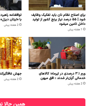
برای اصلاح نظام نان باید تفکیک وظایف
توافقنامه راهبرد
شود | ۵۵ درصد نیاز برنج کشور از تولید
با «تیتان دیزل»
داخل تامین میشود
2 هفته پیش
1 هفته پیش
ورم ۳.۱ درصدی در تیرماه؛ کالاهای
جهش غافلگیرکننده ق
خدماتی گران‌تر شدند :: افق میهن
2 هفته پیش
2 هفته پیش
همین حالا نظ