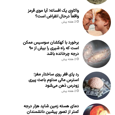
واکاوی یک افسانه؛ آیا موی قرمز
واقعاً درحال انقراض است؟
2 هفته پیش
برخورد با کهکشان سوسیس ممکن
است که راه شیری را بیش از ۹۰
درجه چرخانده باشد
2 هفته پیش
رد پای فقر روی ساختار مغز؛
استرس مالی مداوم باعث پیری
زودرس ذهن می‌شود
2 هفته پیش
دمای هسته زمین شاید هزار درجه
کمتر از تصور پیشین دانشمندان