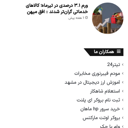
ورم ۳.۱ درصدی در تیرماه؛ کالاهای
خدماتی گران‌تر شدند :: افق میهن
1 هفته پیش
همکاران ما
تیتر24
مودم فیبرنوری مخابرات
آموزش ارز دیجیتال در مشهد
استعلام شاهکار
ثبت نام بروکر ای پلنت
خرید سرور hp ماهان
بروکر اوتت مارکتس
وام با چک