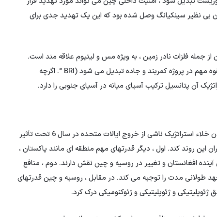
ه به گروه تروریست تبدیل شود ، امنیت داخلی چین می تواند مورد تهدید قرار
 نزدیک با طالبان در استان بی نظیر سینکیانگ وصل شده بود که این یک تهدید جدی برای
 جمله فلزات نادر زمین ، به ویژه مس و لیتیوم علاقه مند است.
علاوه بر این ، موقعیت جغرافیایی افغانستان به یک دایره بالقوه مهم در پروژه کمربند و جاده تبدیل می شود (BRI “. اگرچه
یک آن پتانسیل ترکیب آسیای میانه در آسیای جنوبی را دارد.
بسیاری از آمریکایی ها می ترسند که پکن و مسکو برای پر کردن خلاء استراتژیک ناشی از خروج ایالات متحده در سال 6 تحت تأثیر
ران این روند کند. اول ، دیگر قدرتهای مهم منطقه ای مانند پاکستان ،
 آینده افغانستان و تغییر در روسیه و چین نقش دارند. دوم ، منافع
عهد طولانی مدت را توجیه می کند. در مقابل ، روسیه و چین قدرتهای
 ژئوپلیتیکی و ژئوپلیتیکی و ژئوکنومیکی درک کرد.