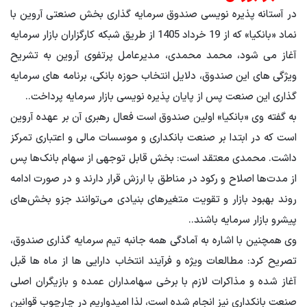
در آستانه پذیره نویسی صندوق سرمایه گذاری بخش صنعتی آروین با
نماد «بانکیا» که از 19 خرداد 1405 از طریق شبکه کارگزاران بازار سرمایه
آغاز می شود، محمد محمدی، مدیرعامل پرتفوی آروین به تشریح
ویژگی های این صندوق، دلایل انتخاب حوزه بانکی، برنامه های سرمایه
گذاری این صنعت پس از پایان پذیره نویسی بازار سرمایه پرداخت.
.
به گفته وی «بانکیا» اولین صندوق است
فعال
رهبری آن بر عهده آروین
است که در ابتدا بر صنعت بانکداری و موسسات مالی و اعتباری تمرکز
داشت. محمدی معتقد است: بخش قابل توجهی از سهام بانک‌ها پس
از مدت‌ها اصلاح و رکود در مناطق با ارزش قرار دارند و در صورت ادامه
روند بهبود بازار و تقویت متغیرهای بنیادی می‌توانند جزو بخش‌های
پیشرو بازار سرمایه باشند.
.
وی همچنین با اشاره به آمادگی همه جانبه تیم سرمایه گذاری صندوق،
تصریح کرد: مطالعات ویژه و فرآیند انتخاب دارایی ها از ماه ها قبل
آغاز شده و مذاکرات لازم با برخی سهامداران عمده و بازیگران اصلی
صنعت بانکداری نیز انجام شده است، لذا امیدواریم در چارچوب قوانین