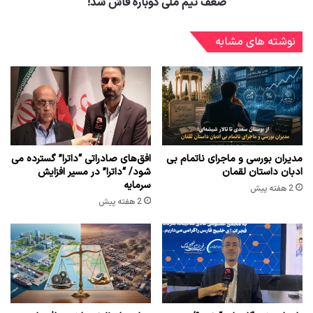
ضعف تیم ملی دوباره فاش شد!
نوشته های مشابه
مدیران بورسی و ماجرای ناتمام بی
افق‌های صادراتی “داترا” گسترده می
ادبان داستان لقمان
شود/ “داترا” در مسیر افزایش
سرمایه
2 هفته پیش
2 هفته پیش