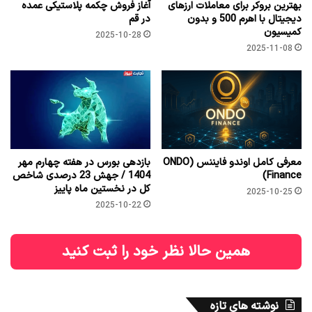
بهترین بروکر برای معاملات ارزهای
آغاز فروش چکمه پلاستیکی عمده
دیجیتال با اهرم 500 و بدون
در قم
کمیسیون
2025-10-28
2025-11-08
معرفی کامل اوندو فایننس (ONDO
بازدهی بورس در هفته چهارم مهر
Finance)
1404 / جهش 23 درصدی شاخص
کل در نخستین ماه پاییز
2025-10-25
2025-10-22
همین حالا نظر خود را ثبت کنید
نوشته های تازه