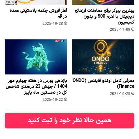
بهترین بروکر برای معاملات ارزهای
آغاز فروش چکمه پلاستیکی عمده
دیجیتال با اهرم 500 و بدون
در قم
کمیسیون
2025-10-28
2025-11-08
معرفی کامل اوندو فایننس (ONDO
بازدهی بورس در هفته چهارم مهر
Finance)
1404 / جهش 23 درصدی شاخص
کل در نخستین ماه پاییز
2025-10-25
2025-10-22
همین حالا نظر خود را ثبت کنید