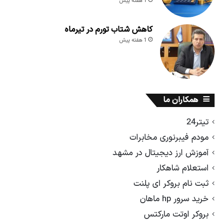
1 هفته پیش
کاهش شتاب تورم در تیرماه
1 هفته پیش
همکاران ما
تیتر24
مودم فیبرنوری مخابرات
آموزش ارز دیجیتال در مشهد
استعلام شاهکار
ثبت نام بروکر ای پلنت
خرید سرور hp ماهان
بروکر اوتت مارکتس