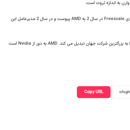
سو پس از پنج سال کار در IBM و تقریباً پنج سال در نیمه هادی Freescale در سال 2 به AMD پیوست و در سال 2 مدیرعامل این
ارزش فعلی بازار Nvidia نزدیک به 4 تریلیون دلار است و آن را به بزرگترین شرکت جهان تبدیل می کند. AMD به دور از Nvidia است
Copy URL