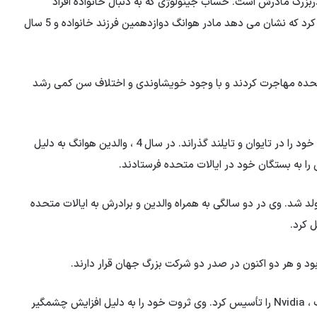
پدربزرگ مادرش است. حساب جینولوژی که به دنبال خانواده افراد
مشهور است ، شجره نامه را در صفحه فیس بوک خود منتشر کرد که نشان می دهد مادر هوانگ دوازدهمین فرزند خانواده و 5 سال
 متحده مهاجرت کردند و با وجود خویشاوندی و اختلاف سن کمی رشد
هوانگ در سال 6 در تایپه متولد شد و بخشی از دوران کودکی خود را در تایوان و تایلند گذراند. در سال 4 ، والدین هوانگ به دلیل
را به بستگان خود در ایالات متحده فرستادند.
لد شد. وی در دو سالگی به همراه والدین و برادرش به ایالات متحده
ود و هر دو اکنون در صدر دو شرکت بزرگ جهان قرار دارند.
هوانگ پس از کار در LSI Logic و AMD در نقش های مختلف ، Nvidia را تأسیس کرد. وی ثروت خود را به دلیل افزایش چشمگیر