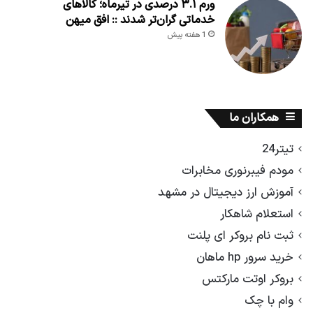
ورم ۳.۱ درصدی در تیرماه؛ کالاهای
خدماتی گران‌تر شدند :: افق میهن
1 هفته پیش
همکاران ما
تیتر24
مودم فیبرنوری مخابرات
آموزش ارز دیجیتال در مشهد
استعلام شاهکار
ثبت نام بروکر ای پلنت
خرید سرور hp ماهان
بروکر اوتت مارکتس
وام با چک