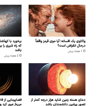
واکاوی یک افسانه؛ آیا موی قرمز واقعاً
برخورد با کهک
درحال انقراض است؟
باشد
1 هفته پیش
2 هفته پیش
دمای هسته زمین شاید هزار درجه کمتر از
تصور پیشین دانشمندان باشد
مریخ عبور کرد و 