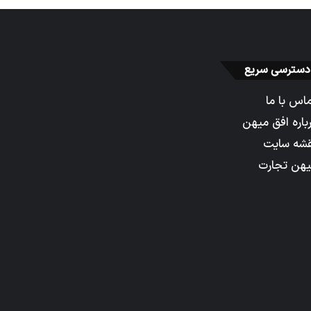
دسترسی سریع
اس با ما
باره افق میهن
شه سایت
هن تجارت