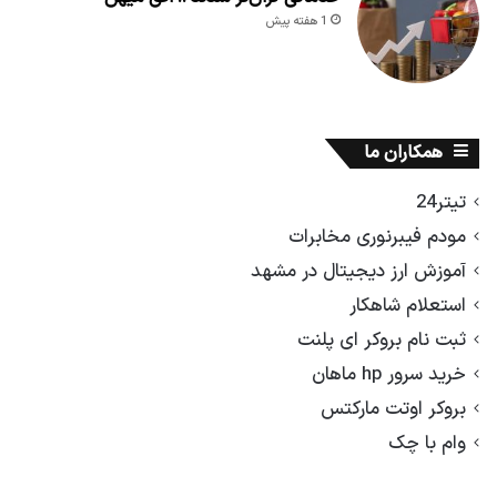
1 هفته پیش
همکاران ما
تیتر24
مودم فیبرنوری مخابرات
آموزش ارز دیجیتال در مشهد
استعلام شاهکار
ثبت نام بروکر ای پلنت
خرید سرور hp ماهان
بروکر اوتت مارکتس
وام با چک