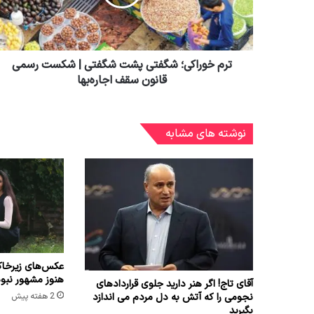
ترم خوراکی؛ شگفتی پشت شگفتی | شکست رسمی
قانون سقف اجاره‌بها
نوشته های مشابه
عکس‌های زیرخاک
هنوز مشهور نبو
آقای تاج! اگر هنر دارید جلوی قراردادهای
نجومی را که آتش به دل مردم می اندازد
2 هفته پیش
بگیرید