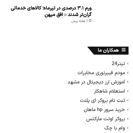
ورم ۳.۱ درصدی در تیرماه؛ کالاهای خدماتی
گران‌تر شدند :: افق میهن
1 هفته پیش
همکاران ما
تیتر24
مودم فیبرنوری مخابرات
آموزش ارز دیجیتال در مشهد
استعلام شاهکار
ثبت نام بروکر ای پلنت
خرید سرور hp ماهان
بروکر اوتت مارکتس
وام با چک