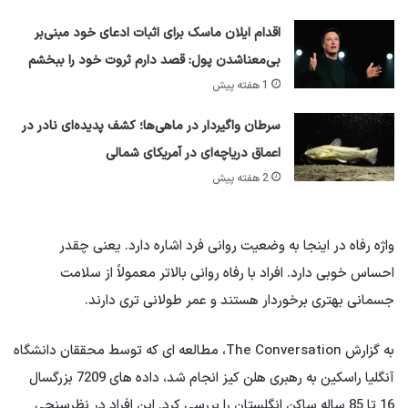
اقدام ایلان ماسک برای اثبات ادعای خود مبنی‌بر
بی‌معناشدن پول: قصد دارم ثروت خود را ببخشم
1 هفته پیش
سرطان واگیردار در ماهی‌ها؛ کشف پدیده‌ای نادر در
اعماق دریاچه‌ای در آمریکای شمالی
2 هفته پیش
واژه رفاه در اینجا به وضعیت روانی فرد اشاره دارد. یعنی چقدر
احساس خوبی دارد. افراد با رفاه روانی بالاتر معمولاً از سلامت
جسمانی بهتری برخوردار هستند و عمر طولانی تری دارند.
به گزارش The Conversation، مطالعه ای که توسط محققان دانشگاه
آنگلیا راسکین به رهبری هلن کیز انجام شد، داده های 7209 بزرگسال
16 تا 85 ساله ساکن انگلستان را بررسی کرد. این افراد در نظرسنجی