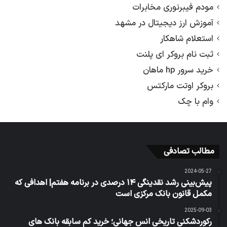
مودم فیبرنوری مخابرات
آموزش ارز دیجیتال در مشهد
استعلام شاهکار
ثبت نام بروکر ای پلنت
خرید سرور hp ماهان
بروکر اوتت مارکتس
وام با چک
مطالب تصادفی
2024-05-27
پیش‌بینی رشد نقدینگی ۱۴ درصدی در برنامه هفتم| اهدافی که
مکمل قانون بانک مرکزی است
2025-09-03
رکوردشکنی تاریخی انس جهانی؛ خرید کم سابقه بانک های