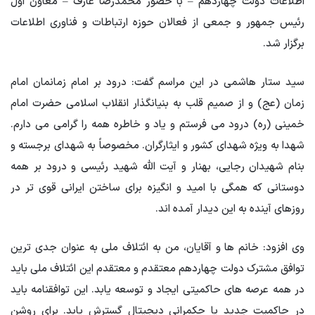
اطلاعات دولت چهاردهم – با حضور محمدرضا عارف – معاون اول
رئیس جمهور و جمعی از فعالان حوزه ارتباطات و فناوری اطلاعات
برگزار شد.
سید ستار هاشمی در این مراسم گفت: درود بر امام زمانمان امام
زمان (عج) و از صمیم قلب به بنیانگذار انقلاب اسلامی حضرت امام
خمینی (ره) درود می فرستم و یاد و خاطره همه را گرامی می دارم.
شهدا به ویژه شهدای کشور و ایثارگران. مخصوصاً به شهدای برجسته و
بنام شهیدان رجایی، بهنار و آیت الله شهید رئیسی و درود بر همه
دوستانی که همگی با امید و انگیزه برای ساختن ایرانی قوی تر در
روزهای آینده به این دیدار آمده اند.
وی افزود: خانم ها و آقایان، من به ائتلاف ملی به عنوان جدی ترین
توافق مشترک دولت چهاردهم معتقدم و معتقدم این ائتلاف ملی باید
در همه عرصه های حاکمیتی ایجاد و توسعه یابد. این توافقنامه باید
در حاکمیت جدید یا حکمرانی دیجیتال گسترش یابد. برای روشن