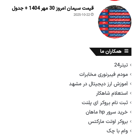
قیمت سیمان امروز 30 مهر 1404 + جدول
2025-10-22
همکاران ما
تیتر24
مودم فیبرنوری مخابرات
آموزش ارز دیجیتال در مشهد
استعلام شاهکار
ثبت نام بروکر ای پلنت
خرید سرور hp ماهان
بروکر اوتت مارکتس
وام با چک