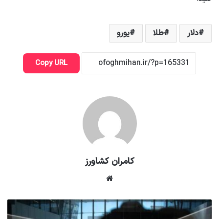
دلار
طلا
یورو
Copy URL
کامران کشاورز
وبسایت