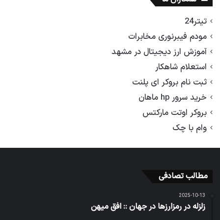
تیتر24
مودم فیبرنوری مخابرات
آموزش ارز دیجیتال در مشهد
استعلام شاهکار
ثبت نام بروکر ای پلنت
خرید سرور hp ماهان
بروکر اوتت مارکتس
وام با چک
مطالب تصادفی
2025-10-13
زلزله در رمزارزها در جهان :: افق میهن