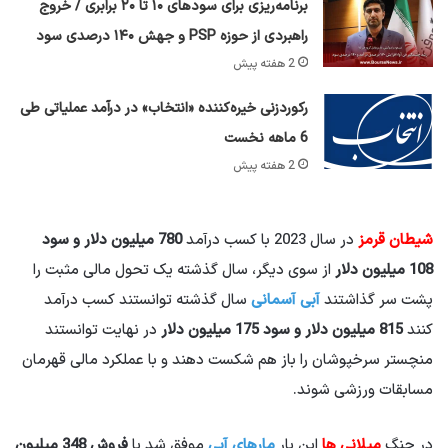
برنامه‌ریزی برای سود‌های ۱۰ تا ۲۰ برابری / خروج
راهبردی از حوزه PSP و جهش ۱۴۰ درصدی سود
2 هفته پیش
رکوردزنی خیره‌کننده «انتخاب» در درآمد عملیاتی طی
6 ماهه نخست
2 هفته پیش
شیطان قرمز
در سال 2023 با کسب درآمد
780 میلیون دلار و سود
108 میلیون دلار
از سوی دیگر، سال گذشته یک تحول مالی مثبت را
پشت سر گذاشتند
آبی آسمانی
سال گذشته توانستند کسب درآمد
کنند
815 میلیون دلار و سود 175 میلیون دلار
در نهایت توانستند
منچستر سرخپوشان را باز هم شکست دهند و با عملکرد مالی قهرمان
مسابقات ورزشی شوند.
در جنگ
میلانی ها
این بار
مارهای آبی
موفق شد با
فروش 348 میلیون