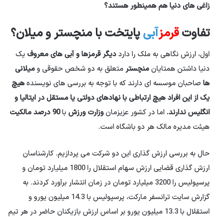
زاغی های دنیا هم همینطور هستند؟
تفاوت
قرمز
آبی
پایتخت با منچستر و میلان؟
اول، ارزش نگاهی به ملک را دارد
دیگر قرمزها و آبی های معروف
یک
دنیا داشتن همتایان
منچستر
متعلق به دو شخص حقوقی و
میلانی
ها
صاحبان موسسه ای دارند که با توجه به بررسی های نویسنده
هیچ
یک از این افراد هیچ ارتباطی با نهادهای دولتی یا مستقل در ایتالیا و
انگلیس ندارند.
اما در کشور عزیزمان
وزارت ورزش
با
90 درصد مالکیت
هیئت مدیره مالک هر دو باشگاه است.
حال به بررسی ارزش گذاری این دو شرکت می پردازیم. کارشناسان
ارزش گذاری قضایی ارزش سهام استقلال را 1800 میلیارد تومان و
پرسپولیس را 3200 میلیارد تومان در زمان انتشار برآورد کردند. به
گزارش سایت ترانسفر مارکت، پرسپولیس با 14.3 میلیون یورو و
استقلال با 13.3 میلیون یورو بر اساس ارزش بازیکنان حاضر در هر تیم