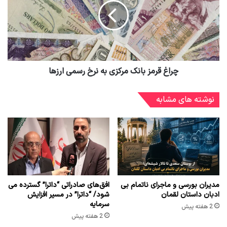
چراغ قرمز بانک مرکزی به نرخ رسمی ارزها
نوشته های مشابه
مدیران بورسی و ماجرای ناتمام بی
افق‌های صادراتی “داترا” گسترده می
ادبان داستان لقمان
شود/ “داترا” در مسیر افزایش
سرمایه
2 هفته پیش
2 هفته پیش