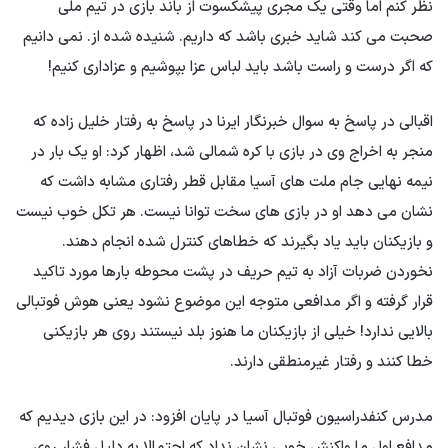
نظر کنم اما وقتی یک مجری پیشکسوت از باند بازی در تیم ملی
صحبت می کند شاید خبری باشد که داریم. شنیده شده از. نمی دانیم
که اگر درست و راست باشد باید لباس عزا بپوشیم و عزاداری کنیم!
اقبالی در پاسخ به سوال خبرنگار ایرنا در پاسخ به رفتار خلیل زاده که
منجر به اخراج وی در بازی با کره شمالی شد، اظهار کرد: او یک بار در
نیمه نهایی جام ملت های آسیا مقابل قطر رفتاری مشابه داشت که
نشان می دهد او در بازی های سخت توانا نیست. هر تکل خوب نیست
و بازیکنان باید یاد بگیرند که خطاهای کنترل شده انجام دهند.
نخوردن ضربات آزاد به تیم حریف در پشت محوطه بارها مورد تاکید
قرار گرفته و اگر مدافعی متوجه این موضوع نشود یعنی هوش فوتبالی
بالایی ندارد! خیلی از بازیکنان ما هنوز بلد نیستند روی هر بازیکنی
خطا کنند و رفتار غیرمنطقی دارند.
مدرس کنفدراسیون فوتبال آسیا در پایان افزود: در این بازی دیدیم که
مدافع اول ما واکنش خوبی نشان نداد که احتمالا به دلیل فشار روی