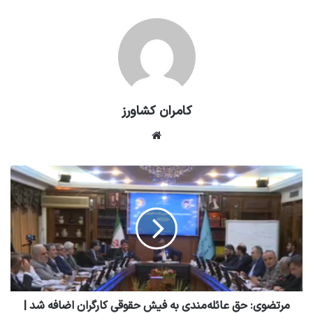
کامران کشاورز
وبسایت
مرتضوی: حق عائله‌مندی به فیش حقوقی کارگران اضافه شد |