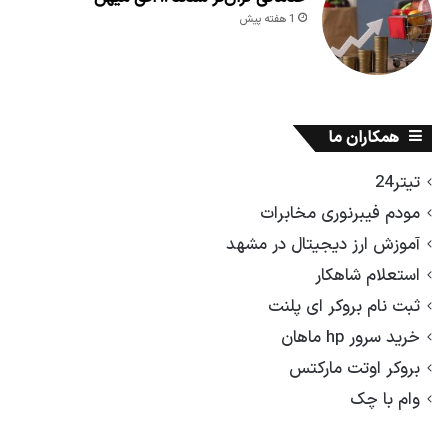
1 هفته پیش
همکاران ما
تیتر24
مودم فیبرنوری مخابرات
آموزش ارز دیجیتال در مشهد
استعلام شاهکار
ثبت نام بروکر ای پلنت
خرید سرور hp ماهان
بروکر اوتت مارکتس
وام با چک