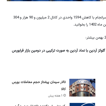
شاخص کل بورس در روز سه شنبه 3 اسفند بهمن ماه 1402 سرانجام با کاهش 1594 واحدی در کانال 2 میلیون و 90 هزار و 304
م شرکت نشاسته و گلوکز آردین با نماد آردین به صورت ترکیبی در دومین بازار فرابورس
تالار سیمان پیشتاز حجم معاملات بورس
کالا
1 هفته پیش