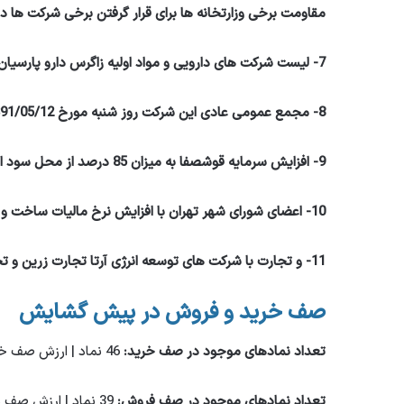
مقاومت برخی وزارتخانه ها برای قرار گرفتن برخی شرکت ها 
7- لیست شرکت های دارویی و مواد اولیه زاگرس دارو پارسیان (سهامی عام) در بازار دوم فرابورس ایران با نماد معاملاتی دزاگرس.
8- مجمع عمومی عادی این شرکت روز شنبه مورخ 1391/05/12 ساعت 14 تشکیل می گردد.
9- افزایش سرمایه قوشصفا به میزان 85 درصد از محل سود انباشته مورد تایید حسابرس قرار گرفت.
10- اعضای شورای شهر تهران با افزایش نرخ مالیات ساخت و ساز تا 19 درصد در سال آینده موافقت کردند.
11- و تجارت با شرکت های توسعه انرژی آرتا تجارت زرین و تجارت آسیا
صف خرید و فروش در پیش گشایش
تعداد نمادهای موجود در صف خرید:
46 نماد | ارزش صف خرید: 656 میلیارد تومان
تعداد نمادهای موجود در صف فروش:
39 نماد | ارزش صف های فروش: 313.5 میلیارد تومان