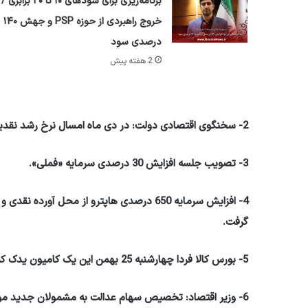
برنامه‌ریزی برای سود‌های ۱۰ تا ۲۰ برابری /
خروج راهبردی از حوزه PSP و جهش ۱۴۰
درصدی سود
2 هفته پیش
2- سخنگوی اقتصادی دولت: در دی ماه امسال نرخ رشد نقدینگی به 25.2 درصد رسید که کمترین میزان از تابستان 1397 است.
3- تصویب جلسه افزایش 30 درصدی سرمایه «فملی».
4- افزایش سرمایه 650 درصدی هاپترو از محل آ
گرفت.
5- بورس کالا فردا چهارشنبه 25 بهمن این یک کامیون یدک کش ارائه می دهد.
6- وزیر اقتصاد: تخصیص سهام عدالت به مشمولان جدید موف