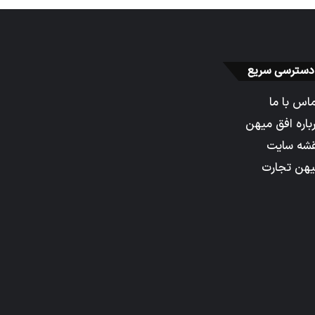
دسترسی سریع
اس با ما
باره افق میهن
شه سایت
هن تجارت