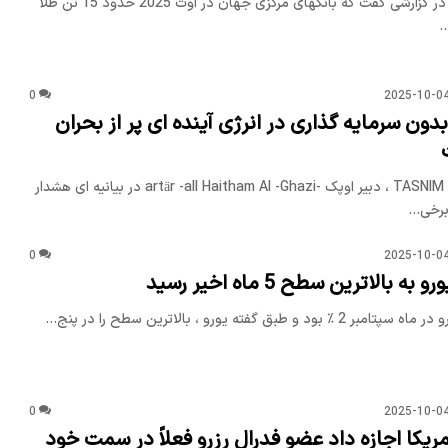
شورای جهانی طلا در گزارشی گفت که بانکهای مرکزی جهان در اوت 2025 حدود 15 تن طلا
…
0
2025-10-0
دون سرمایه گذاری در انرژی آینده ای پر از بحران
به گزارش خبرگزاری TASNIM ، دبیر اوپک -artär -all Haitham Al -Ghazi در بیانیه ای هشدار
برخی…
0
2025-10-0
 بالاترین سطح 5 ماه اخیر رسید
و طبق گفته یورو ، بالاترین سطح را در پنج…
0
2025-10-0
مریکا اجازه داد عضو فدرال رزرو فعلاً در سمت خود