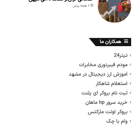
1 هفته پیش
همکاران ما
تیتر24
مودم فیبرنوری مخابرات
آموزش ارز دیجیتال در مشهد
استعلام شاهکار
ثبت نام بروکر ای پلنت
خرید سرور hp ماهان
بروکر اوتت مارکتس
وام با چک