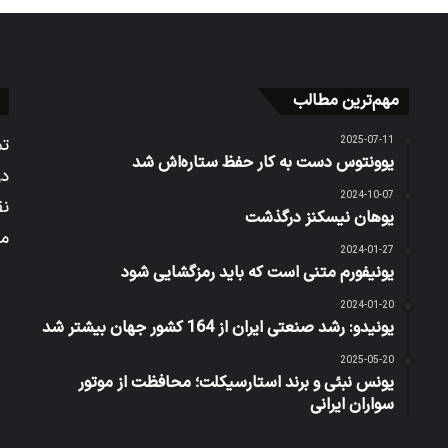
مهم‌ترین مطالب
2025-07-11
تم
یوونتوس دست به کار حفظ ستاره‌اش شد
در
2024-10-07
نق
یوهان نیسکنز درگذشت
می
2024-01-27
یونیفورم متنی است که باید رمزگشایی شود
2024-01-20
یونیدو: رشد صنعتی ایران از 164 کشور جهان بیشتر شد
2025-05-20
یونس نبئی و برند استارسیکلت؛ محافظت از موتور
سواران ایرانی