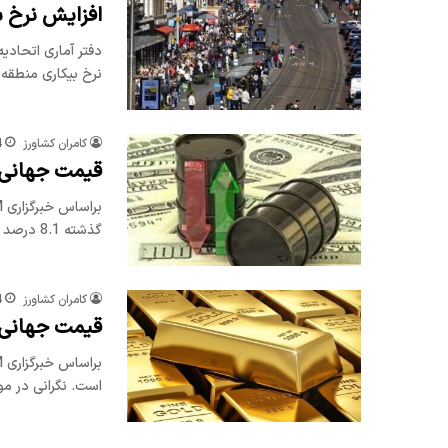
افزایش نرخ ب
نرخ بیکاری منطقه 
کامران کشاورز
4
قیمت جهانی نفت امروز 1404/7/12
گذشته 8.1 درصد کاهش یافته…
کامران کشاورز
4
قیمت جهانی طلا ام
است. نگرانی در مو