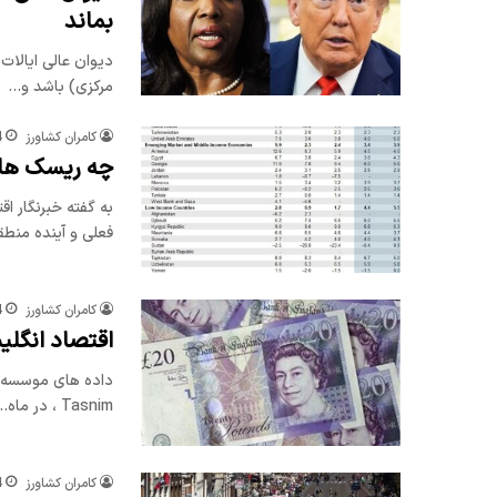
بماند
دیوان عالی ایالات
مرکزی) باشد و…
کامران کشاورز
4
چه ریسک هایی در 2025 اقتصاد ایرا
فعلی و آینده منطق
کامران کشاورز
4
اقتصاد انگلی
Tasnim ، در ماه…
کامران کشاورز
4