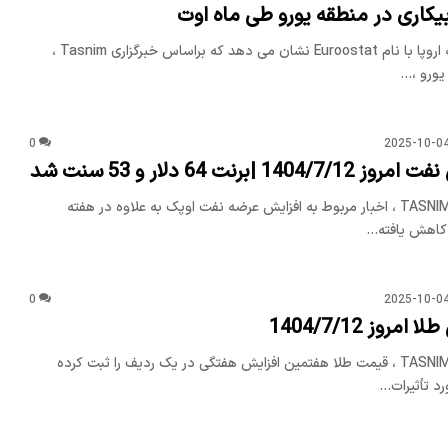
یکاری در منطقه یورو طی ماه اوت
دفتر آماری اتحادیه اروپا با نام Euroostat نشان می دهد که براساس خبرگزاری Tasnim ،
یورو ،…
0
2025-10-0
 |برنت 64 دلار و 53 سنت شد
براساس خبرگزاری TASNIM ، اخبار مربوط به افزایش عرضه نفت اوپک به علاوه در هفته
0
2025-10-0
روز 1404/7/12
براساس خبرگزاری TASNIM ، قیمت طلا هفتمین افزایش هفتگی در یک ردیف را ثبت کرده
رد تأثیرات…