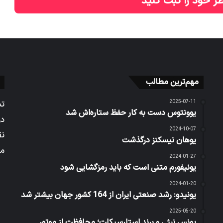
ر خود را ثبت کنید
مهم‌ترین مطالب
2025-07-11
تم
یوونتوس دست به کار حفظ ستاره‌اش شد
در
2024-10-07
نق
یوهان نیسکنز درگذشت
می
2024-01-27
یونیفورم متنی است که باید رمزگشایی شود
2024-01-20
یونیدو: رشد صنعتی ایران از 164 کشور جهان بیشتر شد
2025-05-20
یونس نبئی و برند استارسیکلت؛ محافظت از موتور