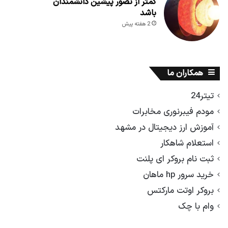
کمتر از تصور پیشین دانشمندان
باشد
2 هفته پیش
همکاران ما
تیتر24
مودم فیبرنوری مخابرات
آموزش ارز دیجیتال در مشهد
استعلام شاهکار
ثبت نام بروکر ای پلنت
خرید سرور hp ماهان
بروکر اوتت مارکتس
وام با چک