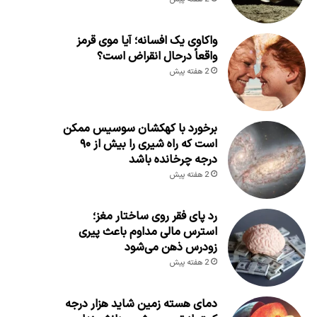
واکاوی یک افسانه؛ آیا موی قرمز
واقعاً درحال انقراض است؟
2 هفته پیش
برخورد با کهکشان سوسیس ممکن
است که راه شیری را بیش از ۹۰
درجه چرخانده باشد
2 هفته پیش
رد پای فقر روی ساختار مغز؛
استرس مالی مداوم باعث پیری
زودرس ذهن می‌شود
2 هفته پیش
دمای هسته زمین شاید هزار درجه