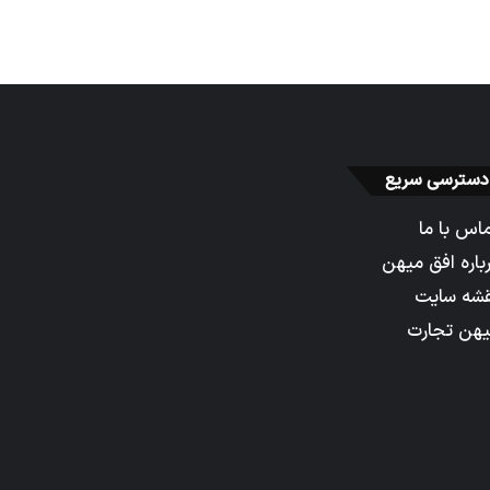
دسترسی سریع
اس با ما
باره افق میهن
شه سایت
هن تجارت