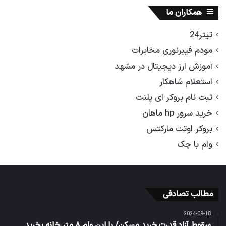
همکاران ما
تیتر24
مودم فیبرنوری مخابرات
آموزش ارز دیجیتال در مشهد
استعلام شاهکار
ثبت نام بروکر ای پلنت
خرید سرور hp ماهان
بروکر اوتت مارکتس
وام با چک
مطالب تصادفی
2024-09-18
سقوط آزاد قدرت خرید مسکن/ با این وام ۸ متر خانه بخرید