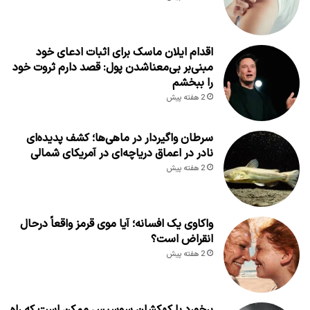
اقدام ایلان ماسک برای اثبات ادعای خود
مبنی‌بر بی‌معناشدن پول: قصد دارم ثروت خود
را ببخشم
2 هفته پیش
سرطان واگیردار در ماهی‌ها؛ کشف پدیده‌ای
نادر در اعماق دریاچه‌ای در آمریکای شمالی
2 هفته پیش
واکاوی یک افسانه؛ آیا موی قرمز واقعاً درحال
انقراض است؟
2 هفته پیش
برخورد با کهکشان سوسیس ممکن است که راه