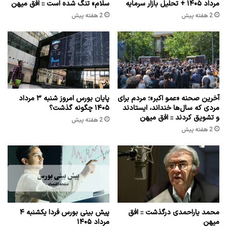
مرداد ۱۴۰۵ + تحلیل بازار سرمایه
سلام» تنگ شده است :: افق میهن
2 هفته پیش
2 هفته پیش
آخرین صحنه «عمو اکبر»؛ مردم برای
پایان بورس امروز شنبه ۳ مرداد
مردی که سال‌ها خنداند، ایستادند
۱۴۰۵ چگونه گذشت؟
و تشویق کردند :: افق میهن
2 هفته پیش
2 هفته پیش
محمد یاراحمدی درگذشت :: افق
پیش بینی بورس فردا یکشنبه ۴
میهن
مرداد ۱۴۰۵