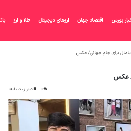
بار بورس
اقتصاد جهان
ارزهای دیجیتال
طلا و ارز
بان
یامال برای جام جهانی/ عکس
/ عکس
0
کمتر از یک دقیقه