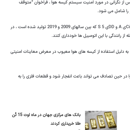
 پس از نگرانی در مورد امنیت سیستم کیسه هوا ، فراخوان “متوقف
 را شامل می شود.
به گفته مسئولان شرکت ، اتومبیل های مدل Citroen C 4 ، DDی A و DDی S 5 که بین سالهای 2009 و 2019 تولید شده است ، در
 از رانندگی با این اتومبیل ها خودداری کنند.
 به دلیل استفاده از کیسه های هوا معیوب در معرض معاینات امنیتی
در حین تصادف می تواند باعث انفجار شود و قطعات فلزی را به
بانک های مرکزی جهان در ماه اوت 15 تُن
طلا خریداری کردند