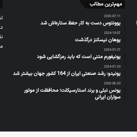
مهم‌ترین مطالب
2025-07-11
تم
یوونتوس دست به کار حفظ ستاره‌اش شد
در
2024-10-07
نق
یوهان نیسکنز درگذشت
می
2024-01-27
یونیفورم متنی است که باید رمزگشایی شود
2024-01-20
یونیدو: رشد صنعتی ایران از 164 کشور جهان بیشتر شد
2025-05-20
یونس نبئی و برند استارسیکلت؛ محافظت از موتور
سواران ایرانی