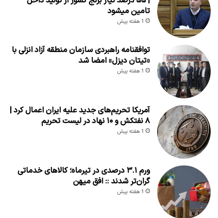
| ۵۵ درصد نیاز برنج کشور از تولید داخل
تامین میشود
1 هفته پیش
توافقنامه راهبردی سازمان منطقه آزاد انزلی با
«تیتان دیزل» امضا شد
1 هفته پیش
آمریکا تحریم‌های جدید علیه ایران اعمال کرد |
۸ نفتکش و ۱۰ نهاد در لیست تحریم
1 هفته پیش
ورم ۳.۱ درصدی در تیرماه؛ کالاهای خدماتی
گران‌تر شدند :: افق میهن
1 هفته پیش