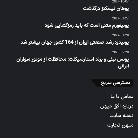
2024-10-07
یوهان نیسکنز درگذشت
2024-01-27
یونیفورم متنی است که باید رمزگشایی شود
2024-01-20
یونیدو: رشد صنعتی ایران از 164 کشور جهان بیشتر شد
2025-05-20
یونس نبئی و برند استارسیکلت؛ محافظت از موتور سواران
ایرانی
دسترسی سریع
تماس با ما
درباره افق میهن
نقشه سایت
میهن تجارت