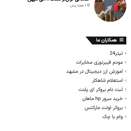
1 هفته پیش
همکاران ما
تیتر24
مودم فیبرنوری مخابرات
آموزش ارز دیجیتال در مشهد
استعلام شاهکار
ثبت نام بروکر ای پلنت
خرید سرور hp ماهان
بروکر اوتت مارکتس
وام با چک