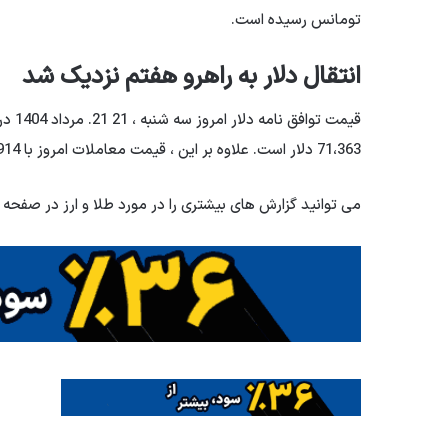
تومانس رسیده است.
انتقال دلار به راهرو هفتم نزدیک شد
71،363 دلار است. علاوه بر این ، قیمت معاملات امروز با 69.914 دلار در فروش 69 هزار و 285 Tomans اعلام شد.
می توانید گزارش های بیشتری را در مورد طلا و ارز در صفحه پ