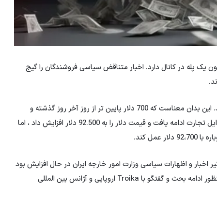
9200 Toman بازگشایی شد و اکنون یک پله در کانال دارد. اخبار متناقض سیاسی فروشندگان را گیج
د.
براساس Business News ، دلار با 92.850 دلار بازگشایی شد. این بدان معناست که 700 دلار پایین تر از روز آخر روز گذشته و
کانال پشت قیمت که ناگهان دیروز فتح شد! این کاهش در اوایل تجارت ادامه یافت و قیمت دلار را به 92.500 دلار افزایش داد ، اما
عمل کند.
ر اخبار و اظهارات سیاسی وزارت امور خارجه ایران در حال افزایش بود
، اما با معرفی بازار ساز و انتشار معاون وزیر امور خارجه به منظور ادامه بحث و گفتگو با Troika اروپایی و آژانس بین المللی