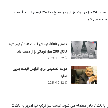
قیمت یورو امروز اندک است و به 107770 دلار رسیده است. قیمت VAE نیز در روند نزولی در سطح 25،365 تومن است. قیمت
کاهش 3600 تومانی قیمت نقره / گرم نقره
کانال 200 هزار تومانی را از دست داد
2025-10-22
دولت تصمیمی برای افزایش قیمت بنزین
ندارد
2025-10-22
امروزه دینار عراق نیز سقوط می کند ، و 100 تجارت دینار عراق با 7،200 دلار معامله می شود. قیمت لیرا ترکیه نیز امروز به 2،280