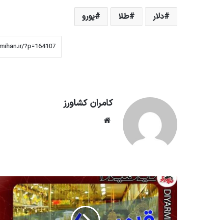
دلار
طلا
یورو
کامران کشاورز
وبسایت