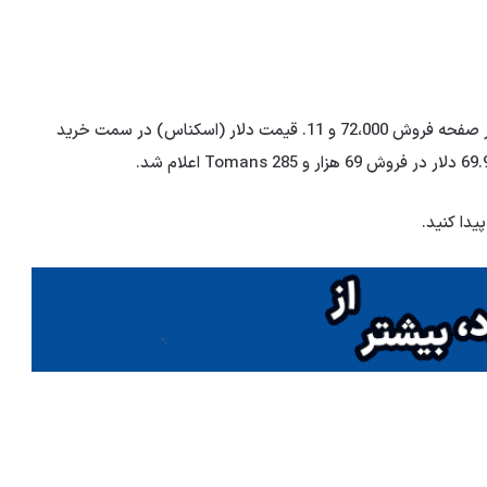
قیمت توافق نامه دلار امروز سه شنبه ، 21 21. مرداد 1404 در صفحه فروش 72،000 و 11. قیمت دلار (اسکناس) در سمت خرید
یدا کنید.