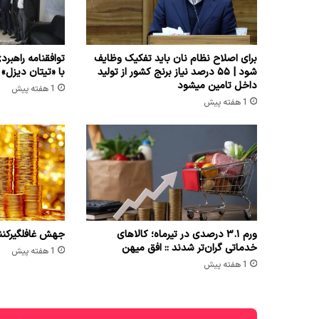
برای اصلاح نظام نان باید تفکیک وظایف
توافقنامه راهبرد
شود | ۵۵ درصد نیاز برنج کشور از تولید
با «تیتان دیزل»
داخل تامین میشود
1 هفته پیش
1 هفته پیش
ورم ۳.۱ درصدی در تیرماه؛ کالاهای
جهش غافلگیرکننده ق
خدماتی گران‌تر شدند :: افق میهن
1 هفته پیش
1 هفته پیش