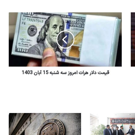
قیمت دلار هرات امروز سه‌ شنبه 15 آبان 1403