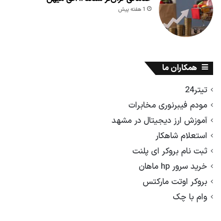
1 هفته پیش
همکاران ما
تیتر24
مودم فیبرنوری مخابرات
آموزش ارز دیجیتال در مشهد
استعلام شاهکار
ثبت نام بروکر ای پلنت
خرید سرور hp ماهان
بروکر اوتت مارکتس
وام با چک