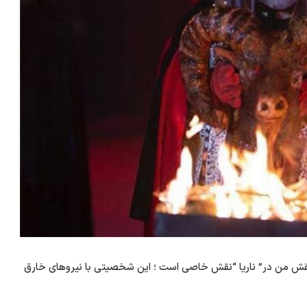
 “نقش من در” ناریا “نقش خاصی است ؛ این شخصیتی با نیروهای خارق