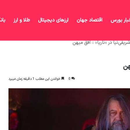
بار بورس
اقتصاد جهان
ارزهای دیجیتال
طلا و ارز
بان
ی‌نیا در «ناریا» :: افق میهن
هن
0
خواندن این مطلب 1 دقیقه زمان میبرد