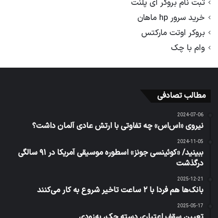
ثبت نام بروکر ای پلنت
خرید سرور hp ماهان
بروکر اوتت مارکتس
وام با چک
مطالب تصادفی
2024-07-06
نیروی «اس‌اس» چه تفاوتی با ارتش عادی آلمان داشت؟
2024-11-05
ببینید/ «کوئینسی جونز» اسطوره موسیقی آمریکا در ۹۱ سالگی
درگذشت
2025-12-21
بانک‌ها هم فردا با ۲ ساعت تاخیر شروع به کار می‌کنند
2025-05-17
تعیین سقف اعتباری دسته چک، به‌زودی