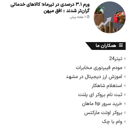
ورم ۳.۱ درصدی در تیرماه؛ کالاهای خدماتی
گران‌تر شدند :: افق میهن
1 هفته پیش
همکاران ما
تیتر24
مودم فیبرنوری مخابرات
آموزش ارز دیجیتال در مشهد
استعلام شاهکار
ثبت نام بروکر ای پلنت
خرید سرور hp ماهان
بروکر اوتت مارکتس
وام با چک