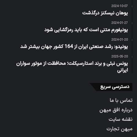
2024-10-07
یوهان نیسکنز درگذشت
2024-01-27
یونیفورم متنی است که باید رمزگشایی شود
2024-01-20
یونیدو: رشد صنعتی ایران از 164 کشور جهان بیشتر شد
2025-05-20
یونس نبئی و برند استارسیکلت؛ محافظت از موتور سواران
ایرانی
دسترسی سریع
تماس با ما
درباره افق میهن
نقشه سایت
میهن تجارت