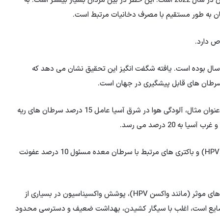
طبق آمار، سیگار به تنهایی عامل 15 درصد از کل موارد سرطان در سال 2022 است. این خطر در بین مردان بسیار بیشتر است. به
ص دارد.
رد جدید (3.2٪ از کل موارد) در سال بوده است. یافته شگفت انگیز این تحقیق نشان می دهد که
این گزارش همچنین به اختلافات منطقه ای اشاره می کند. به عنوان مثال، آلودگی هوا در شرق آسیا عامل 15 درصد سرطان های ریه
ه 20 درصد می رسد.
از سوی دیگر، عوامل عفونی مانند ویروس پاپیلومای انسانی (HPV) و باکتری های مرتبط با سرطان معده مسئول 10 درصد عفونت
محققان تاکید می کنند که با وجود در دسترس بودن واکسن های موثر (مانند واکسن HPV)، پوشش واکسیناسیون در بسیاری از
شایع است، اغلب با سیگار کشیدن، بهداشت ضعیف و دسترسی محدود