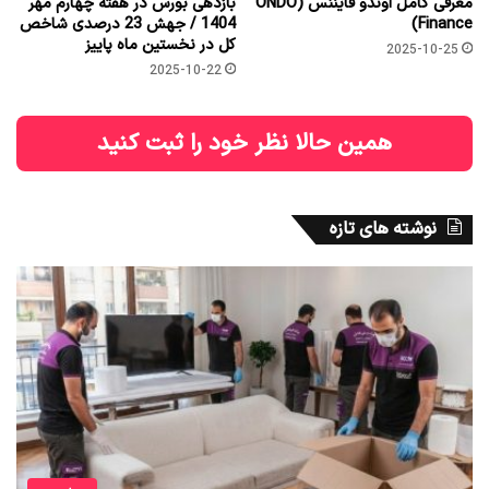
معرفی کامل اوندو فایننس (ONDO
بازدهی بورس در هفته چهارم مهر
Finance)
1404 / جهش 23 درصدی شاخص
کل در نخستین ماه پاییز
2025-10-25
2025-10-22
همین حالا نظر خود را ثبت کنید
نوشته های تازه