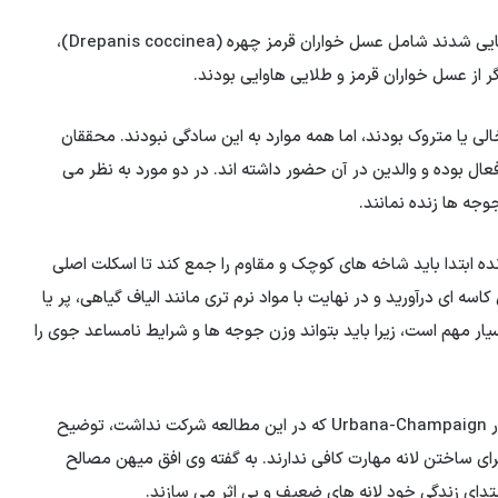
گونه هایی که در این تحقیق به عنوان “دزدان حرفه ای” شناسایی شدند شامل عسل خواران قرمز چهره (Drepanis coccinea)،
لی یا متروک بودند، اما همه موارد به این سادگی نبودند. محققان
فعال بوده و والدین در آن حضور داشته اند. در دو مورد به نظر می
وجه ها زنده نمانند.
نده ابتدا باید شاخه های کوچک و مقاوم را جمع کند تا اسکلت اصلی
سه ای درآورید و در نهایت با مواد نرم تری مانند الیاف گیاهی، پر یا
یار مهم است، زیرا باید بتواند وزن جوجه ها و شرایط نامساعد جوی را
جف براون، زیست شناس محیط زیست در دانشگاه ایلینویز در Urbana-Champaign که در این مطالعه شرکت نداشت، توضیح
ای ساختن لانه مهارت کافی ندارند. به گفته وی افق میهن مصالح
 ابتدای زندگی خود لانه های ضعیف و بی اثر می سازند.