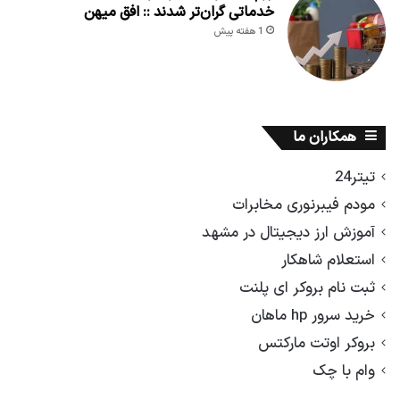
خدماتی گران‌تر شدند :: افق میهن
1 هفته پیش
همکاران ما
تیتر24
مودم فیبرنوری مخابرات
آموزش ارز دیجیتال در مشهد
استعلام شاهکار
ثبت نام بروکر ای پلنت
خرید سرور hp ماهان
بروکر اوتت مارکتس
وام با چک