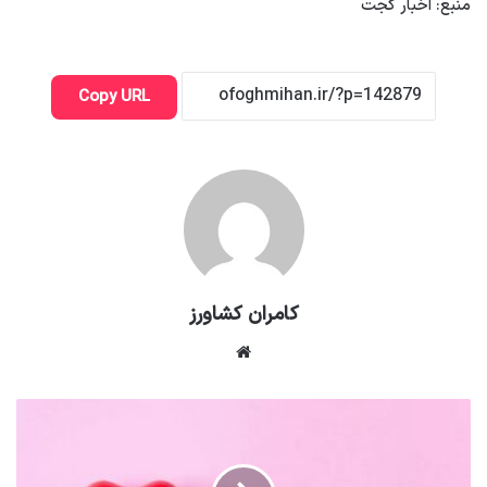
منبع: اخبار گجت
Copy URL
کامران کشاورز
وبسایت