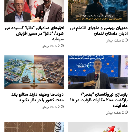
مدیران بورسی و ماجرای ناتمام بی
افق‌های صادراتی “داترا” گسترده می
ادبان داستان لقمان
شود/ “داترا” در مسیر افزایش
سرمایه
2 هفته پیش
2 هفته پیش
بازسازی نیروگاه‌های “بفجر”/
دولت‌ها وظیفه دارند منافع بلند
بازگشت ۲۱۰۰ مگاوات ظرفیت در ۱۸
مدت کشور را در نظر بگیرند
ماه آینده
2 هفته پیش
2 هفته پیش